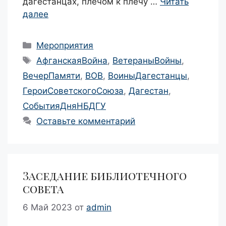
дагестанцах, плечом к плечу …
Читать
далее
Рубрики
Мероприятия
Метки
АфганскаяВойна
,
ВетераныВойны
,
ВечерПамяти
,
ВОВ
,
ВоиныДагестанцы
,
ГероиСоветскогоСоюза
,
Дагестан
,
СобытияДняНБДГУ
Оставьте комментарий
Заседание библиотечного
совета
6 Май 2023
от
admin