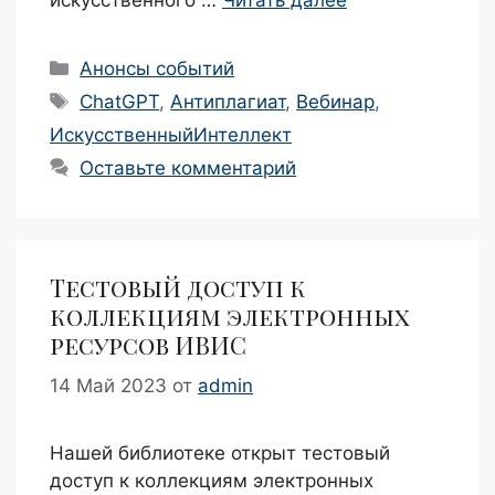
искусственного …
Читать далее
Рубрики
Анонсы событий
Метки
ChatGPT
,
Антиплагиат
,
Вебинар
,
ИскусственныйИнтеллект
Оставьте комментарий
Тестовый доступ к
коллекциям электронных
ресурсов ИВИС
14 Май 2023
от
admin
Нашей библиотеке открыт тестовый
доступ к коллекциям электронных