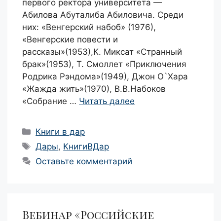
первого ректора университета —
Абилова Абуталиба Абиловича. Среди
них: «Венгерский набоб» (1976),
«Венгерские повести и
рассказы»(1953),К. Миксат «Странный
брак»(1953), Т. Смоллет «Приключения
Родрика Рэндома»(1949), Джон О`Хара
«Жажда жить»(1970), В.В.Набоков
«Собрание …
Читать далее
Рубрики
Книги в дар
Метки
Дары
,
КнигиВДар
Оставьте комментарий
Вебинар «Российские