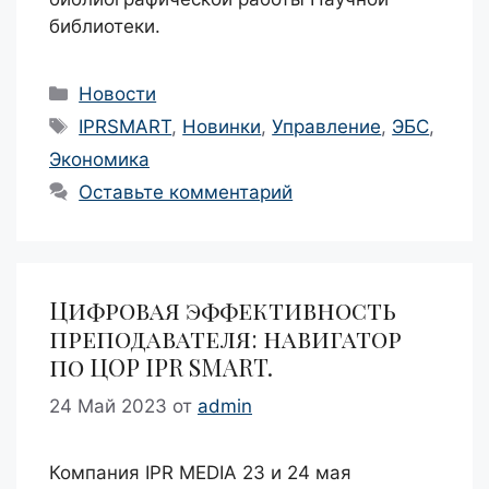
библиотеки.
Рубрики
Новости
Метки
IPRSMART
,
Новинки
,
Управление
,
ЭБС
,
Экономика
Оставьте комментарий
Цифровая эффективность
преподавателя: навигатор
по ЦОР IPR SMART.
24 Май 2023
от
admin
Компания IPR MEDIA 23 и 24 мая