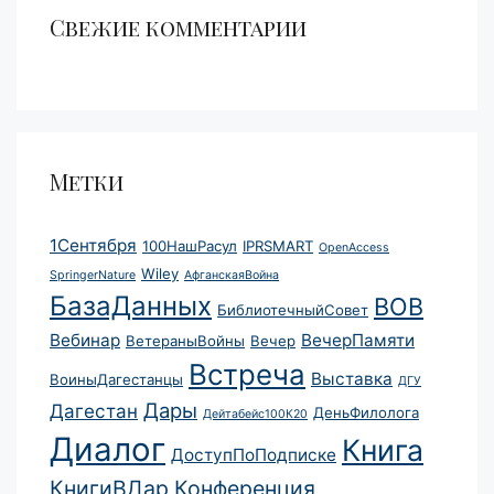
Свежие комментарии
Метки
1Сентября
100НашРасул
IPRSMART
OpenAccess
Wiley
SpringerNature
АфганскаяВойна
БазаДанных
ВОВ
БиблиотечныйСовет
Вебинар
ВечерПамяти
ВетераныВойны
Вечер
Встреча
Выставка
ВоиныДагестанцы
ДГУ
Дары
Дагестан
ДеньФилолога
Дейтабейс100К20
Диалог
Книга
ДоступПоПодписке
КнигиВДар
Конференция