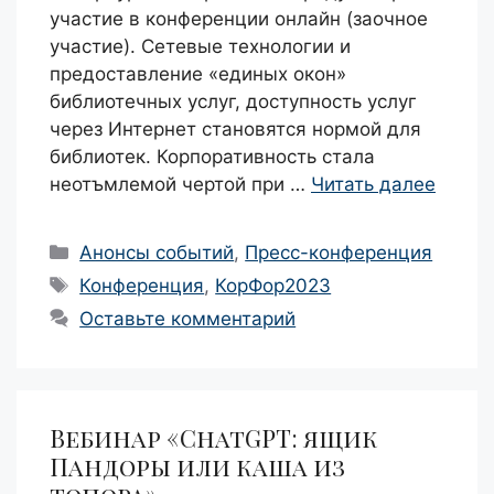
участие в конференции онлайн (заочное
участие). Сетевые технологии и
предоставление «единых окон»
библиотечных услуг, доступность услуг
через Интернет становятся нормой для
библиотек. Корпоративность стала
неотъмлемой чертой при …
Читать далее
Рубрики
Анонсы событий
,
Пресс-конференция
Метки
Конференция
,
КорФор2023
Оставьте комментарий
Вебинар «ChatGPT: ящик
Пандоры или каша из