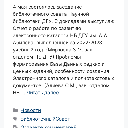
4 мая состоялось заседание
библиотечного совета Научной
библиотеки ДГУ. С докладами выступили:
Отчет о работе по развитию
электронного каталога НБ ДГУ им. А.А.
Абилова, выполненной за 2022-2023
учебный год. (Мирзоева З.М. зав.
отделом НБ ДГУ) Проблемы
формирования Базы Данных редких и
ценных изданий, особенности создания
Электронного каталога и полнотекстовых
документов. (Алиева С.М., зав. отделом
НБ …
Читать далее
Рубрики
Новости
Метки
БиблиотечныйСовет
Оставьте комментарий