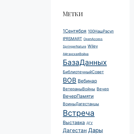
Метки
1Сентября
100НашРасул
IPRSMART
OpenAccess
Wiley
SpringerNature
АфганскаяВойна
БазаДанных
БиблиотечныйСовет
ВОВ
Вебинар
ВетераныВойны
Вечер
ВечерПамяти
ВоиныДагестанцы
Встреча
Выставка
ДГУ
Дары
Дагестан