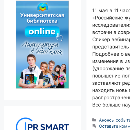
11 мая в 11 ча
«Российские ж
исследователи:
встречи в сов
Спикер вебина
представитель
Подробнее о в
изменения в и
(удорожание пе
повышение лог
заставляют ре
находить новы
распространени
Все больше на
Рубрики
Анонсы событ
Оставьте ком