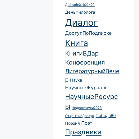
Дейтабейс100К20
ДеньФилолога
Диалог
ДоступПоПодписке
Книга
КнигиВДар
Конференция
ЛитературныйВече
р
Наука
НаучныеЖурналы
НаучныеРесурс
ы
НеделяНауки2023
Победа80
ОткрытыйДоступ
Поэт
Поэзия
Праздники