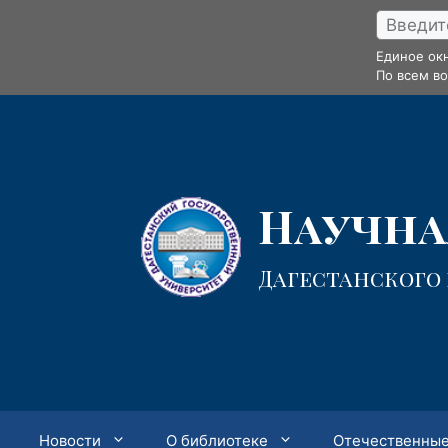
Перейти
к
Единое ок
содержимому
По всем в
Научная
Дагестанского
Новости
О библиотеке
Отечественные