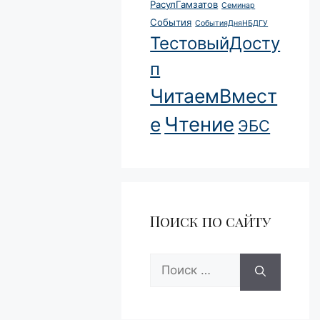
РасулГамзатов
Семинар
События
СобытияДняНБДГУ
ТестовыйДосту
п
ЧитаемВмест
Чтение
е
ЭБС
Поиск по сайту
Поиск: