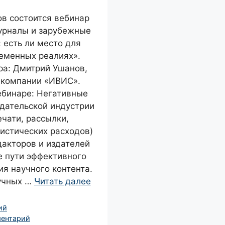
сов состоится вебинар
урналы и зарубежные
 есть ли место для
ременных реалиях».
ра: Дмитрий Ушанов,
 компании «ИВИС».
ебинаре: Негативные
здательской индустрии
чати, рассылки,
истических расходов)
дакторов и издателей
е пути эффективного
я научного контента.
учных …
Читать далее
ий
ментарий