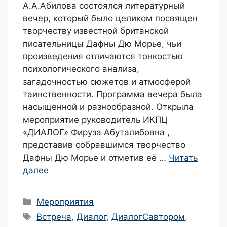
А.А.Абилова состоялся литературный
вечер, который было целиком посвящен
творчеству известной британской
писательницы Дафны Дю Морье, чьи
произведения отличаются тонкостью
психологического анализа,
загадочностью сюжетов и атмосферой
таинственности. Программа вечера была
насыщенной и разнообразной. Открыла
мероприятие руководитель ИКПЦ
«ДИАЛОГ» Фируза Абуталибовна ,
представив собравшимся творчество
Дафны Дю Морье и отметив её …
Читать
далее
Рубрики
Мероприятия
Метки
Встреча
,
Диалог
,
ДиалогСавтором
,