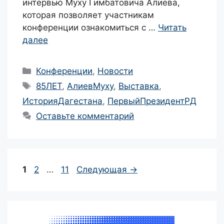
интервью Муху Гимбатовича Алиева,
которая позволяет участникам
конференции ознакомиться с …
Читать
далее
Рубрики
Конференции
,
Новости
Метки
85ЛЕТ
,
АлиевМуху
,
Выставка
,
ИсторияДагестана
,
ПервыйПрезидентРД
Оставьте комментарий
Навигация
Страница
Страница
Страница
1
2
…
11
Следующая
→
записи