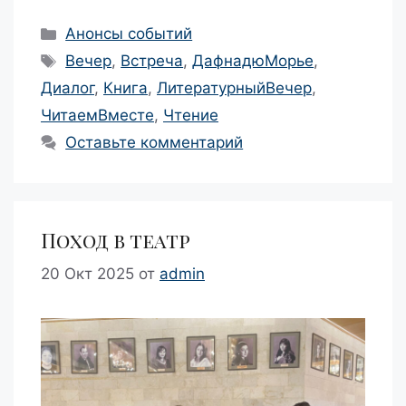
Рубрики
Анонсы событий
Метки
Вечер
,
Встреча
,
ДафнадюМорье
,
Диалог
,
Книга
,
ЛитературныйВечер
,
ЧитаемВместе
,
Чтение
Оставьте комментарий
Поход в театр
20 Окт 2025
от
admin