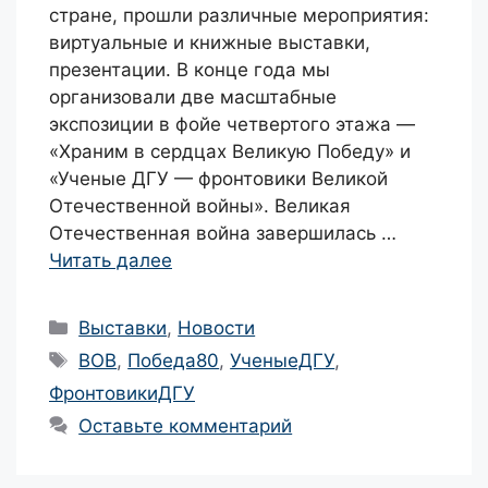
стране, прошли различные мероприятия:
виртуальные и книжные выставки,
презентации. В конце года мы
организовали две масштабные
экспозиции в фойе четвертого этажа —
«Храним в сердцах Великую Победу» и
«Ученые ДГУ — фронтовики Великой
Отечественной войны». Великая
Отечественная война завершилась …
Читать далее
Рубрики
Выставки
,
Новости
Метки
ВОВ
,
Победа80
,
УченыеДГУ
,
ФронтовикиДГУ
Оставьте комментарий