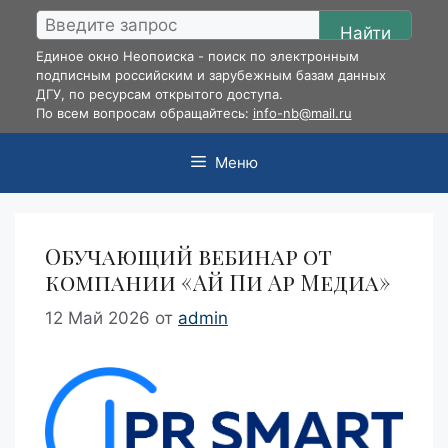
Перейти
Найти
к
Единое окно Неопоиска - поиск по электронным
содержимому
подписным российским и зарубежным базам данных
ДГУ, по ресурсам открытого доступа.
По всем вопросам обращайтесь:
info-nb@mail.ru
Меню
Обучающий вебинар от
компании «Ай Пи Ар Медиа»
12 Май 2026
от
admin