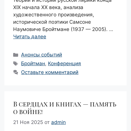
теории и истории русской лирики конца
XIX начала XX века, анализа
художественного произведения,
исторической поэтики Самсоне
Наумовиче Бройтмане (1937 — 2005). …
Читать далее
Рубрики
Анонсы событий
Метки
Бройтман
,
Конференция
Оставьте комментарий
В сердцах и книгах — память
о войне!
21 Ноя 2025
от
admin