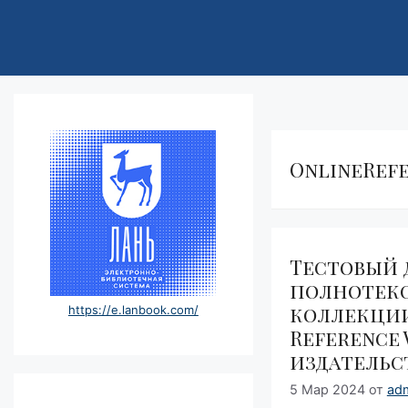
OnlineRef
Тестовый 
полнотек
коллекции
https://e.lanbook.com/
Reference
издательс
5 Мар 2024
от
ad