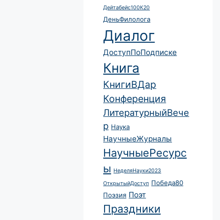
Дейтабейс100К20
ДеньФилолога
Диалог
ДоступПоПодписке
Книга
КнигиВДар
Конференция
ЛитературныйВече
р
Наука
НаучныеЖурналы
НаучныеРесурс
ы
НеделяНауки2023
Победа80
ОткрытыйДоступ
Поэт
Поэзия
Праздники