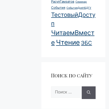
РасулГамзатов
Семинар
События
СобытияДняНБДГУ
ТестовыйДосту
п
ЧитаемВмест
Чтение
е
ЭБС
Поиск по сайту
Поиск: