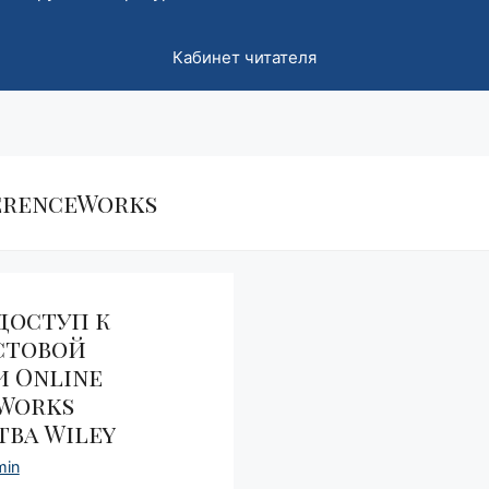
Кабинет читателя
erenceWorks
доступ к
стовой
 Online
 Works
тва Wiley
min