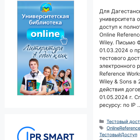
Для Дагестанс
университета 
доступ к полно
Online Referen
Wiley. Письмо
01.03.2024 о п
тестового дос
электронного р
Reference Work
Wiley & Sons в
действия догов
01.05.2024 г. С
ресурсу: по IP
Рубрики
Тестовый дост
Метки
OnlineReferenc
ТестовыйДоступ