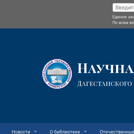
Перейти
к
Единое ок
содержимому
По всем в
Научная
Дагестанского
Новости
О библиотеке
Отечественные