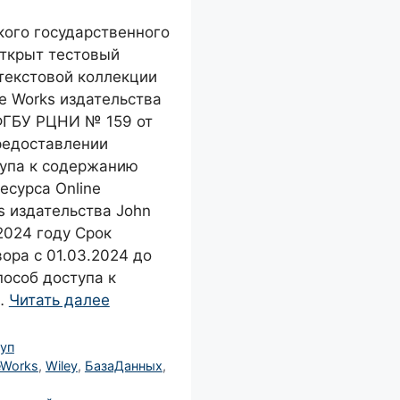
кого государственного
открыт тестовый
текстовой коллекции
ce Works издательства
 ФГБУ РЦНИ № 159 от
редоставлении
тупа к содержанию
есурса Online
s издательства John
 2024 году Срок
ора с 01.03.2024 до
пособ доступа к
 …
Читать далее
уп
eWorks
,
Wiley
,
БазаДанных
,