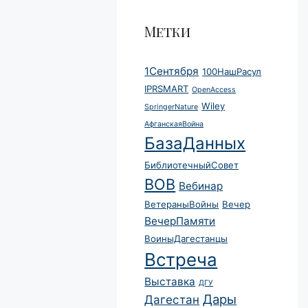
Метки
1Сентября
100НашРасул
IPRSMART
OpenAccess
Wiley
SpringerNature
АфганскаяВойна
БазаДанных
БиблиотечныйСовет
ВОВ
Вебинар
ВетераныВойны
Вечер
ВечерПамяти
ВоиныДагестанцы
Встреча
Выставка
ДГУ
Дары
Дагестан