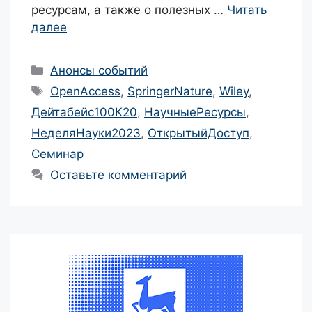
ресурсам, а также о полезных …
Читать
далее
Рубрики
Анонсы событий
Метки
OpenAccess
,
SpringerNature
,
Wiley
,
Дейтабейс100К20
,
НаучныеРесурсы
,
НеделяНауки2023
,
ОткрытыйДоступ
,
Семинар
Оставьте комментарий