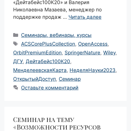
«Дейтабейс100К20» и Валерия
Николаевна Мазаева, менеджер по
поддержке продаж …
Читать далее
Рубрики
Семинары, вебинары, курсы
Метки
ACSCorePlusCollection
,
OpenAccess
,
OrbitPremiumEdition
,
SpringerNature
,
Wiley
,
ДГУ
,
Дейтабейс100К20
,
МенделеевскаяКарта
,
НеделяНауки2023
,
ОткрытыйДоступ
,
Семинар
Оставьте комментарий
Семинар на тему
«Возможности ресурсов