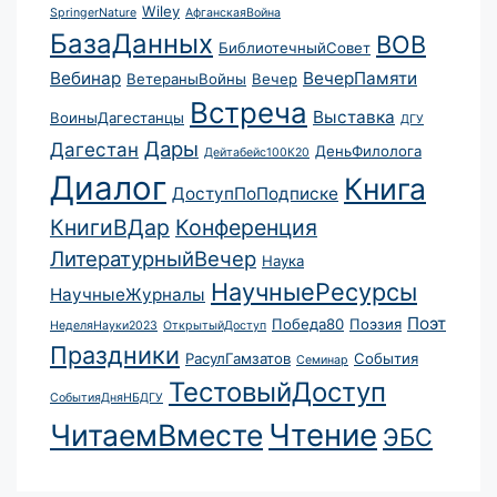
Wiley
SpringerNature
АфганскаяВойна
БазаДанных
ВОВ
БиблиотечныйСовет
Вебинар
ВечерПамяти
ВетераныВойны
Вечер
Встреча
Выставка
ВоиныДагестанцы
ДГУ
Дары
Дагестан
ДеньФилолога
Дейтабейс100К20
Диалог
Книга
ДоступПоПодписке
КнигиВДар
Конференция
ЛитературныйВечер
Наука
НаучныеРесурсы
НаучныеЖурналы
Поэт
Победа80
Поэзия
НеделяНауки2023
ОткрытыйДоступ
Праздники
РасулГамзатов
События
Семинар
ТестовыйДоступ
СобытияДняНБДГУ
Чтение
ЧитаемВместе
ЭБС