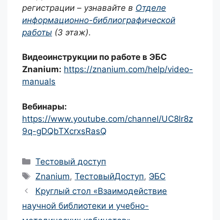
регистрации – узнавайте в
Отделе
информационно-библиографической
работы
(3 этаж)
.
Видеоинструкции по работе в ЭБС
Znanium:
https://znanium.com/help/video-
manuals
Вебинары:
https://www.youtube.com/channel/UC8lr8z
9q-gDQbTXcrxsRasQ
Рубрики
Тестовый доступ
Метки
Znanium
,
ТестовыйДоступ
,
ЭБС
Навигация
Круглый стол «Взаимодействие
записи
научной библиотеки и учебно-