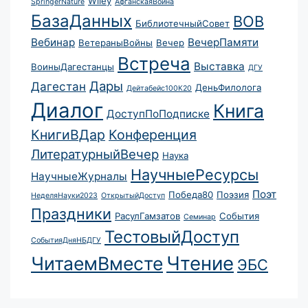
Wiley
SpringerNature
АфганскаяВойна
БазаДанных
ВОВ
БиблиотечныйСовет
Вебинар
ВечерПамяти
ВетераныВойны
Вечер
Встреча
Выставка
ВоиныДагестанцы
ДГУ
Дары
Дагестан
ДеньФилолога
Дейтабейс100К20
Диалог
Книга
ДоступПоПодписке
КнигиВДар
Конференция
ЛитературныйВечер
Наука
НаучныеРесурсы
НаучныеЖурналы
Поэт
Победа80
Поэзия
НеделяНауки2023
ОткрытыйДоступ
Праздники
РасулГамзатов
События
Семинар
ТестовыйДоступ
СобытияДняНБДГУ
Чтение
ЧитаемВместе
ЭБС