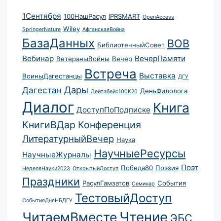
1Сентября
100НашРасул
IPRSMART
OpenAccess
Wiley
SpringerNature
АфганскаяВойна
БазаДанных
ВОВ
БиблиотечныйСовет
Вебинар
ВечерПамяти
ВетераныВойны
Вечер
Встреча
Выставка
ВоиныДагестанцы
ДГУ
Дары
Дагестан
ДеньФилолога
Дейтабейс100К20
Диалог
Книга
ДоступПоПодписке
КнигиВДар
Конференция
ЛитературныйВечер
Наука
НаучныеРесурсы
НаучныеЖурналы
Поэт
Победа80
Поэзия
НеделяНауки2023
ОткрытыйДоступ
Праздники
РасулГамзатов
События
Семинар
ТестовыйДоступ
СобытияДняНБДГУ
Чтение
ЧитаемВместе
ЭБС