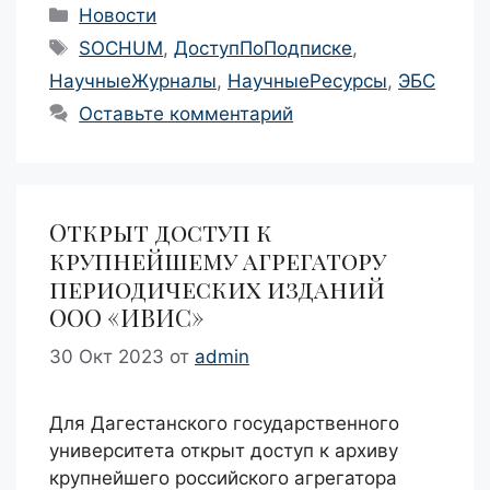
Рубрики
Новости
Метки
SOCHUM
,
ДоступПоПодписке
,
НаучныеЖурналы
,
НаучныеРесурсы
,
ЭБС
Оставьте комментарий
Открыт доступ к
крупнейшему агрегатору
периодических изданий
ООО «ИВИС»
30 Окт 2023
от
admin
Для Дагестанского государственного
университета открыт доступ к архиву
крупнейшего российского агрегатора