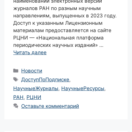
наименований электронных версии
журналов РАН по разным научным
направлениям, выпущенных в 2023 году.
Доступ к указанным Лицензионным
материалам предоставляется на сайте
РЦНИ — «Национальная платформа
периодических научных изданий» …
Читать далее
Рубрики
Новости
Метки
ДоступПоПодписке
,
НаучныеЖурналы
,
НаучныеРесурсы
,
РАН
,
РЦНИ
Оставьте комментарий