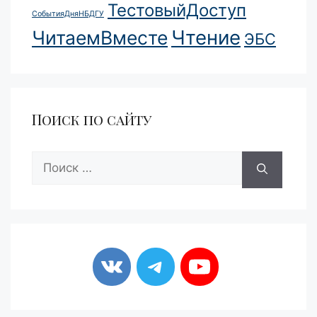
ТестовыйДоступ
СобытияДняНБДГУ
Чтение
ЧитаемВместе
ЭБС
Поиск по сайту
Поиск: