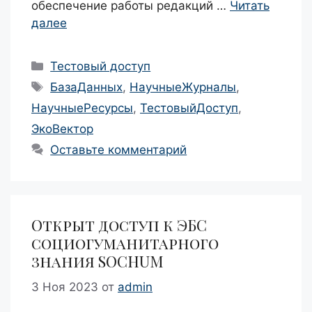
обеспечение работы редакций …
Читать
далее
Рубрики
Тестовый доступ
Метки
БазаДанных
,
НаучныеЖурналы
,
НаучныеРесурсы
,
ТестовыйДоступ
,
ЭкоВектор
Оставьте комментарий
Открыт доступ к ЭБС
социогуманитарного
знания SOCHUM
3 Ноя 2023
от
admin