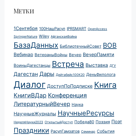
Метки
1Сентября
100НашРасул
IPRSMART
OpenAccess
Wiley
SpringerNature
АфганскаяВойна
БазаДанных
ВОВ
БиблиотечныйСовет
Вебинар
ВечерПамяти
ВетераныВойны
Вечер
Встреча
Выставка
ВоиныДагестанцы
ДГУ
Дары
Дагестан
ДеньФилолога
Дейтабейс100К20
Диалог
Книга
ДоступПоПодписке
КнигиВДар
Конференция
ЛитературныйВечер
Наука
НаучныеРесурсы
НаучныеЖурналы
Поэт
Победа80
Поэзия
НеделяНауки2023
ОткрытыйДоступ
Праздники
РасулГамзатов
События
Семинар