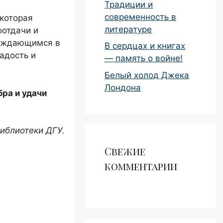
Традиции и
современность в
которая
литературе
оотдачи и
нуждающимся в
В сердцах и книгах
адость и
— память о войне!
Белый холод Джека
Лондона
бра и удачи
иблиотеки ДГУ.
Свежие
комментарии