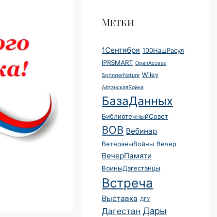
Метки
1Сентября
100НашРасул
IPRSMART
OpenAccess
Wiley
SpringerNature
АфганскаяВойна
БазаДанных
БиблиотечныйСовет
ВОВ
Вебинар
ВетераныВойны
Вечер
ВечерПамяти
ВоиныДагестанцы
Встреча
Выставка
ДГУ
Дары
Дагестан