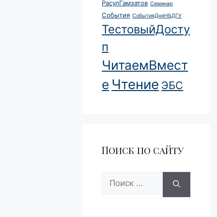
РасулГамзатов
Семинар
События
СобытияДняНБДГУ
ТестовыйДосту
п
ЧитаемВмест
Чтение
е
ЭБС
Поиск по сайту
Поиск: