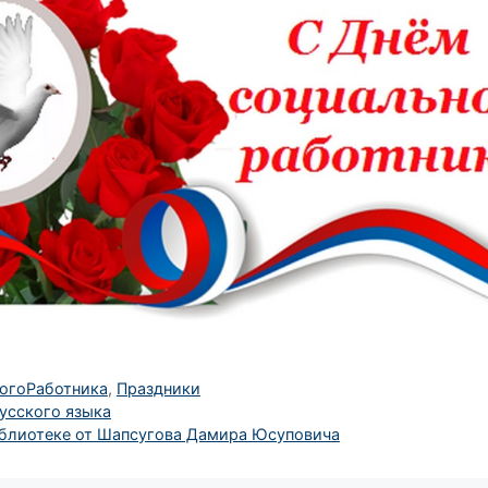
огоРаботника
,
Праздники
русского языка
иблиотеке от Шапсугова Дамира Юсуповича