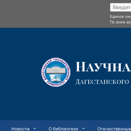
Перейти
к
Единое ок
содержимому
По всем в
Научная
Дагестанского
Новости
О библиотеке
Отечественные