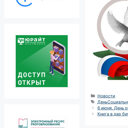
Рубрики
Новости
Метки
ДеньСоциальн
Навигация
6 июня. День 
записи
Книга в дар б