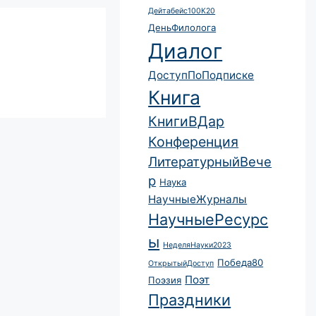
Дейтабейс100К20
ДеньФилолога
Диалог
ДоступПоПодписке
Книга
КнигиВДар
Конференция
ЛитературныйВече
р
Наука
НаучныеЖурналы
НаучныеРесурс
ы
НеделяНауки2023
Победа80
ОткрытыйДоступ
Поэт
Поэзия
Праздники