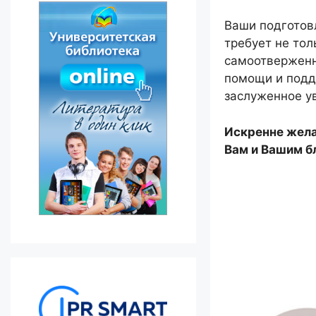
Ваши подготов
требует не тол
самоотверженн
помощи и подд
заслуженное у
Искренне желае
Вам и Вашим б