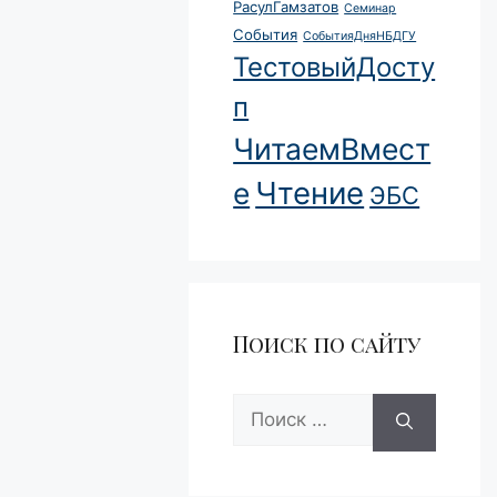
РасулГамзатов
Семинар
События
СобытияДняНБДГУ
ТестовыйДосту
п
ЧитаемВмест
Чтение
е
ЭБС
Поиск по сайту
Поиск: