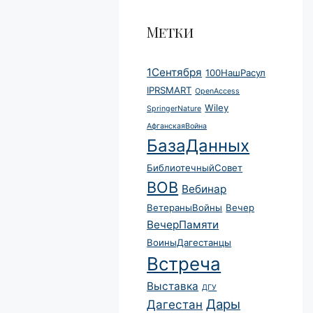
Метки
1Сентября
100НашРасул
IPRSMART
OpenAccess
Wiley
SpringerNature
АфганскаяВойна
БазаДанных
БиблиотечныйСовет
ВОВ
Вебинар
ВетераныВойны
Вечер
ВечерПамяти
ВоиныДагестанцы
Встреча
Выставка
ДГУ
Дары
Дагестан