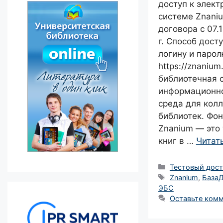
доступ к элек
системе Znani
договора с 07.1
г. Способ досту
логину и парол
https://znanium
библиотечная 
информационно
среда для колл
библиотек. Фо
Znanium — это
книг в …
Читат
Рубрики
Тестовый дост
Метки
Znanium
,
База
ЭБС
Оставьте ком