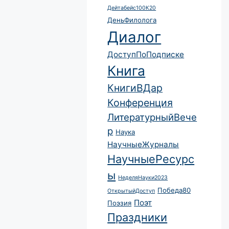
Дейтабейс100К20
ДеньФилолога
Диалог
ДоступПоПодписке
Книга
КнигиВДар
Конференция
ЛитературныйВече
р
Наука
НаучныеЖурналы
НаучныеРесурс
ы
НеделяНауки2023
Победа80
ОткрытыйДоступ
Поэт
Поэзия
Праздники