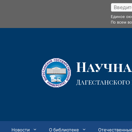
Перейти
к
Единое ок
содержимому
По всем в
Научная
Дагестанского
Новости
О библиотеке
Отечественные