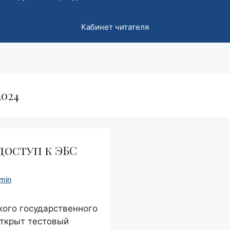
Кабинет читателя
2024
доступ к ЭБС
min
кого государственного
открыт тестовый