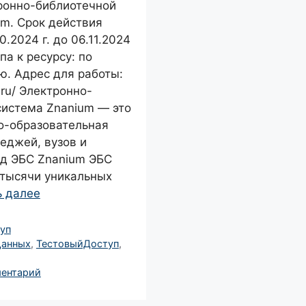
тронно-библиотечной
um. Срок действия
0.2024 г. до 06.11.2024
па к ресурсу: по
ю. Адрес для работы:
.ru/ Электронно-
система Znanium — это
-образовательная
еджей, вузов и
нд ЭБС Znanium ЭБС
 тысячи уникальных
ь далее
уп
Данных
,
ТестовыйДоступ
,
ментарий