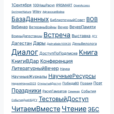
1Сентября
100НашРасул
IPRSMART
OpenAccess
Wiley
SpringerNature
АфганскаяВойна
БазаДанных
ВОВ
БиблиотечныйСовет
Вебинар
ВечерПамяти
ВетераныВойны
Вечер
Встреча
Выставка
ВоиныДагестанцы
ДГУ
Дары
Дагестан
ДеньФилолога
Дейтабейс100К20
Диалог
Книга
ДоступПоПодписке
КнигиВДар
Конференция
ЛитературныйВечер
Наука
НаучныеРесурсы
НаучныеЖурналы
Поэт
Победа80
Поэзия
НеделяНауки2023
ОткрытыйДоступ
Праздники
РасулГамзатов
События
Семинар
ТестовыйДоступ
СобытияДняНБДГУ
Чтение
ЧитаемВместе
ЭБС