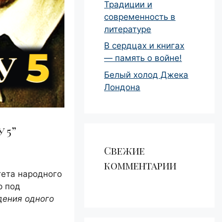
Традиции и
современность в
литературе
В сердцах и книгах
— память о войне!
Белый холод Джека
Лондона
 5”
Свежие
комментарии
тета народного
р под
дения одного