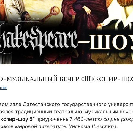
о-музыкальный вечер «Шекспир-шоу
min
вом зале Дагестанского государственного универси
тоялся традиционный театрально-музыкальный вече
кспир-шоу 5”
приуроченный
460-летию со дня рож
ссиков мировой литературы Уильяма Шекспира
.