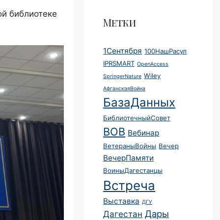
й библиотеке
Метки
1Сентября
100НашРасул
IPRSMART
OpenAccess
Wiley
SpringerNature
АфганскаяВойна
БазаДанных
БиблиотечныйСовет
ВОВ
Вебинар
ВетераныВойны
Вечер
ВечерПамяти
ВоиныДагестанцы
Встреча
Выставка
ДГУ
Дары
Дагестан