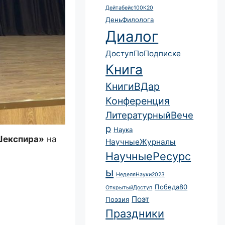
Дейтабейс100К20
ДеньФилолога
Диалог
ДоступПоПодписке
Книга
КнигиВДар
Конференция
ЛитературныйВече
р
Наука
Шекспира»
на
НаучныеЖурналы
НаучныеРесурс
ы
НеделяНауки2023
Победа80
ОткрытыйДоступ
Поэт
Поэзия
Праздники