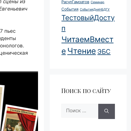
 сцены из
РасулГамзатов
Семинар
 Евгеньевич
События
СобытияДняНБДГУ
ТестовыйДосту
п
7 пьес
ЧитаемВмест
уденты
монологов.
Чтение
е
ЭБС
ценическая
Поиск по сайту
Поиск: