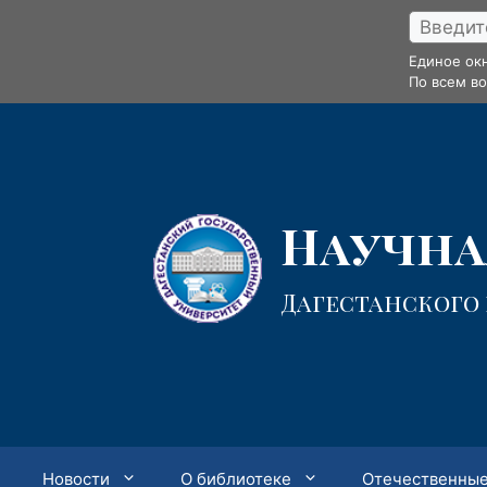
Перейти
к
Единое ок
содержимому
По всем в
Научная
Дагестанского
Новости
О библиотеке
Отечественные