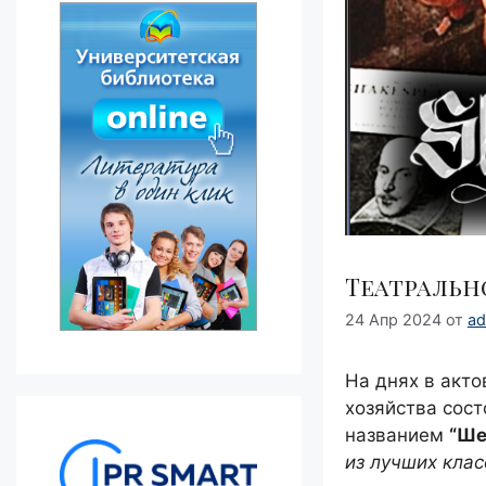
Театральн
24 Апр 2024
от
ad
На днях в акто
хозяйства сос
названием
“Ше
из лучших кла