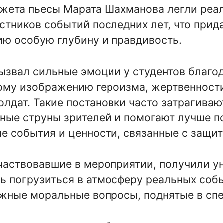
южета пьесы Марата Шахманова легли реа
стников событий последних лет, что прид
ю особую глубину и правдивость.
ызвал сильные эмоции у студентов благо
ому изображению героизма, жертвенност
олдат. Такие постановки часто затрагиваю
ные струны зрителей и помогают лучше п
е события и ценности, связанные с защи
частвовавшие в мероприятии, получили у
ь погрузиться в атмосферу реальных соб
жные моральные вопросы, поднятые в спе