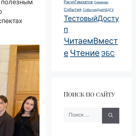
 полезным
РасулГамзатов
Семинар
События
о
СобытияДняНБДГУ
ТестовыйДосту
спектах
п
ЧитаемВмест
Чтение
е
ЭБС
Поиск по сайту
Поиск: