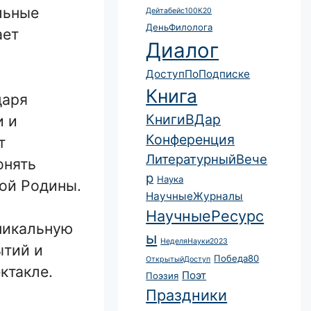
льные
Дейтабейс100К20
ДеньФилолога
ает
Диалог
ДоступПоПодписке
Книга
даря
КнигиВДар
и и
Конференция
т
ЛитературныйВече
онять
р
Наука
той Родины.
НаучныеЖурналы
НаучныеРесурс
никальную
ы
НеделяНауки2023
ытий и
Победа80
ОткрытыйДоступ
ктакле.
Поэт
Поэзия
Праздники