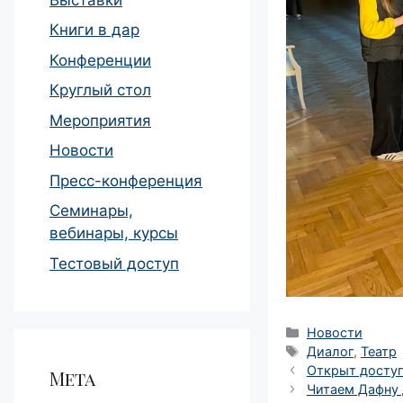
Книги в дар
Конференции
Круглый стол
Мероприятия
Новости
Пресс-конференция
Семинары,
вебинары, курсы
Тестовый доступ
Рубрики
Новости
Метки
Диалог
,
Театр
Навигация
Открыт досту
Мета
записи
Читаем Дафну