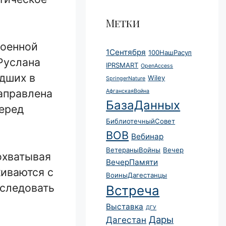
Метки
военной
1Сентября
100НашРасул
Руслана
IPRSMART
OpenAccess
дших в
Wiley
SpringerNature
аправлена
АфганскаяВойна
БазаДанных
перед
БиблиотечныйСовет
ВОВ
Вебинар
ВетераныВойны
Вечер
 охватывая
ВечерПамяти
киваются с
ВоиныДагестанцы
 следовать
Встреча
Выставка
ДГУ
Дары
Дагестан