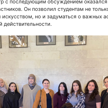
атр с последующим обсуждением оказался
астников. Он позволил студентам не тольк
 искусством, но и задуматься о важных а
й действительности.