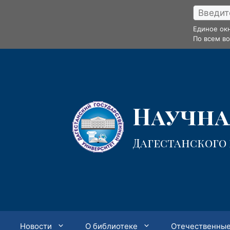
Перейти
к
Единое ок
содержимому
По всем в
Научная
Дагестанского
Новости
О библиотеке
Отечественные