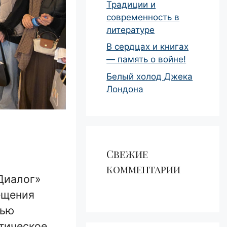
Традиции и
современность в
литературе
В сердцах и книгах
— память о войне!
Белый холод Джека
Лондона
Свежие
комментарии
Диалог»
ещения
тью
отическое