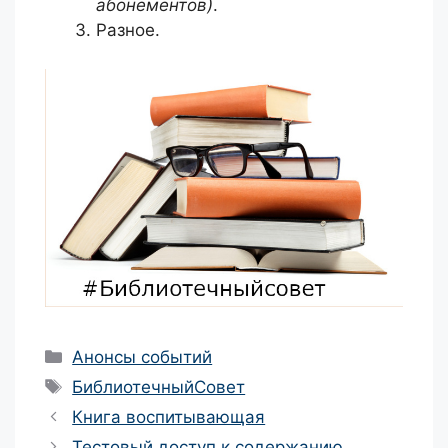
абонементов)
.
Разное.
Рубрики
Анонсы событий
Метки
БиблиотечныйСовет
Навигация
Книга воспитывающая
записи
Тестовый доступ к содержанию