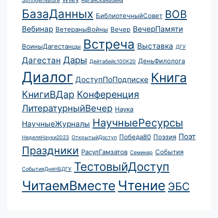
SpringerNature
АфганскаяВойна
БазаДанных
ВОВ
БиблиотечныйСовет
Вебинар
ВечерПамяти
ВетераныВойны
Вечер
Встреча
Выставка
ВоиныДагестанцы
ДГУ
Дары
Дагестан
ДеньФилолога
Дейтабейс100К20
Диалог
Книга
ДоступПоПодписке
КнигиВДар
Конференция
ЛитературныйВечер
Наука
НаучныеРесурсы
НаучныеЖурналы
Поэт
Победа80
Поэзия
НеделяНауки2023
ОткрытыйДоступ
Праздники
РасулГамзатов
События
Семинар
ТестовыйДоступ
СобытияДняНБДГУ
Чтение
ЧитаемВместе
ЭБС