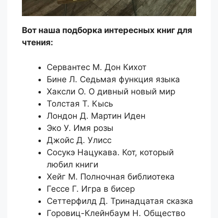
Вот наша подборка интересных книг для
чтения:
Сервантес М. Дон Кихот
Бине Л. Седьмая функция языка
Хаксли О. О дивный новый мир
Толстая Т. Кысь
Лондон Д. Мартин Иден
Эко У. Имя розы
Джойс Д. Улисс
Сосукэ Нацукава. Кот, который
любил книги
Хейг М. Полночная библиотека
Гессе Г. Игра в бисер
Сеттерфилд Д. Тринадцатая сказка
Горовиц-Клейнбаум Н. Общество