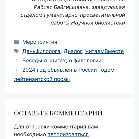
Рабият Байгишиевна, заведующая
отделом гуманитарно-просветительной
работы Научной библиотеки
Рубрики
Мероприятия
Метки
ДеньФилолога
,
Диалог
,
ЧитаемВместе
Навигация
Беседы о книгах, о филологии
записи
2024 год объявлен в России годом
лейтенантской прозы
Оставьте комментарий
Для отправки комментария вам
необходимо
авторизоваться
.