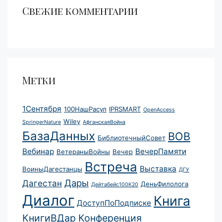
Свежие комментарии
Метки
1Сентября
100НашРасул
IPRSMART
OpenAccess
Wiley
SpringerNature
АфганскаяВойна
БазаДанных
ВОВ
БиблиотечныйСовет
Вебинар
ВечерПамяти
ВетераныВойны
Вечер
Встреча
Выставка
ВоиныДагестанцы
ДГУ
Дары
Дагестан
ДеньФилолога
Дейтабейс100К20
Диалог
Книга
ДоступПоПодписке
КнигиВДар
Конференция