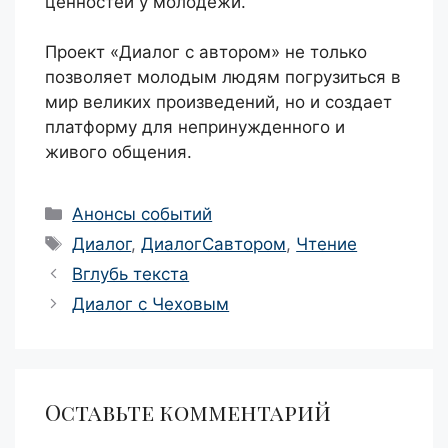
ценностей у молодежи.
Проект «Диалог с автором» не только
позволяет молодым людям погрузиться в
мир великих произведений, но и создает
платформу для непринужденного и
живого общения.
Рубрики
Анонсы событий
Метки
Диалог
,
ДиалогСавтором
,
Чтение
Навигация
Вглубь текста
записи
Диалог с Чеховым
Оставьте комментарий