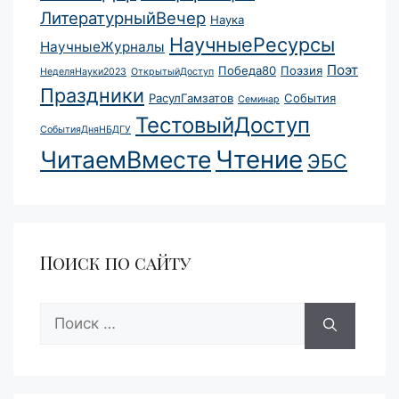
ЛитературныйВечер
Наука
НаучныеРесурсы
НаучныеЖурналы
Поэт
Победа80
Поэзия
НеделяНауки2023
ОткрытыйДоступ
Праздники
РасулГамзатов
События
Семинар
ТестовыйДоступ
СобытияДняНБДГУ
Чтение
ЧитаемВместе
ЭБС
Поиск по сайту
Поиск: