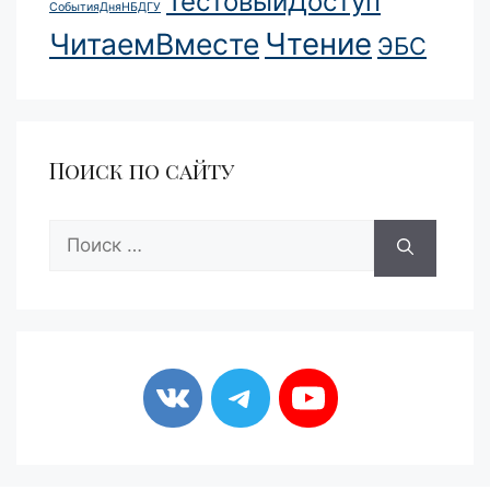
ТестовыйДоступ
СобытияДняНБДГУ
Чтение
ЧитаемВместе
ЭБС
Поиск по сайту
Поиск: