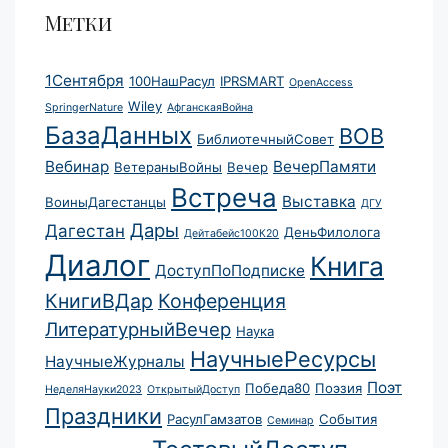
Метки
1Сентября
100НашРасул
IPRSMART
OpenAccess
Wiley
SpringerNature
АфганскаяВойна
БазаДанных
ВОВ
БиблиотечныйСовет
Вебинар
ВечерПамяти
ВетераныВойны
Вечер
Встреча
Выставка
ВоиныДагестанцы
ДГУ
Дары
Дагестан
ДеньФилолога
Дейтабейс100К20
Диалог
Книга
ДоступПоПодписке
КнигиВДар
Конференция
ЛитературныйВечер
Наука
НаучныеРесурсы
НаучныеЖурналы
Поэт
Победа80
Поэзия
НеделяНауки2023
ОткрытыйДоступ
Праздники
РасулГамзатов
События
Семинар