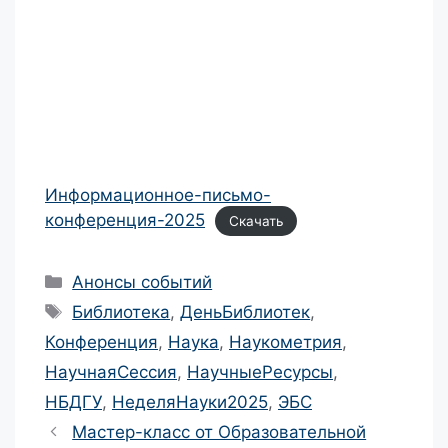
Информационное-письмо-
конференция-2025
Скачать
Рубрики
Анонсы событий
Метки
Библиотека
,
ДеньБиблиотек
,
Конференция
,
Наука
,
Наукометрия
,
НаучнаяСессия
,
НаучныеРесурсы
,
НБДГУ
,
НеделяНауки2025
,
ЭБС
Навигация
Мастер-класс от Образовательной