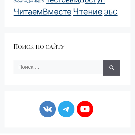
СобытияДняНБДГУ
Чтение
ЧитаемВместе
ЭБС
Поиск по сайту
Поиск: