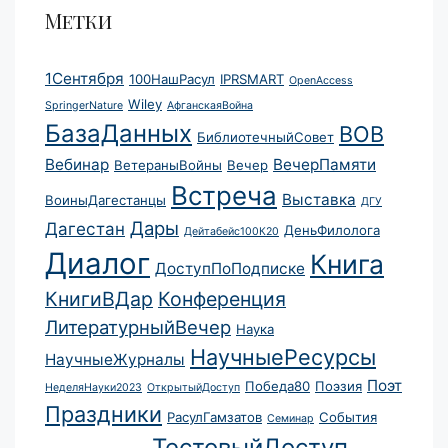
Метки
1Сентября
100НашРасул
IPRSMART
OpenAccess
Wiley
SpringerNature
АфганскаяВойна
БазаДанных
ВОВ
БиблиотечныйСовет
Вебинар
ВечерПамяти
ВетераныВойны
Вечер
Встреча
Выставка
ВоиныДагестанцы
ДГУ
Дары
Дагестан
ДеньФилолога
Дейтабейс100К20
Диалог
Книга
ДоступПоПодписке
КнигиВДар
Конференция
ЛитературныйВечер
Наука
НаучныеРесурсы
НаучныеЖурналы
Поэт
Победа80
Поэзия
НеделяНауки2023
ОткрытыйДоступ
Праздники
РасулГамзатов
События
Семинар
ТестовыйДоступ