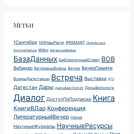
Метки
1Сентября
100НашРасул
IPRSMART
OpenAccess
Wiley
SpringerNature
АфганскаяВойна
БазаДанных
ВОВ
БиблиотечныйСовет
Вебинар
ВечерПамяти
ВетераныВойны
Вечер
Встреча
Выставка
ВоиныДагестанцы
ДГУ
Дары
Дагестан
ДеньФилолога
Дейтабейс100К20
Диалог
Книга
ДоступПоПодписке
КнигиВДар
Конференция
ЛитературныйВечер
Наука
НаучныеРесурсы
НаучныеЖурналы