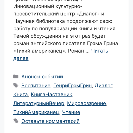
Инновационный культурно-
просветительский центр «Диалог» и
Научная библиотека продолжают свою
работу по популяризации книги и чтения.
Темой обсуждения на этот раз будет
роман английского писателя Грэма Грина
«Тихий американец». Роман …
Читать
далее
Рубрики
Анонсы событий
Метки
Воспитание
,
ГенриГрэмГрин
,
Диалог
,
Книга
,
КнигаНаставник
,
ЛитературныйВечер
,
Мировоззрение
,
ТихийАмериканец
,
Чтение
Оставьте комментарий