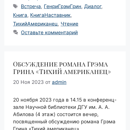
Метки
Встреча
,
ГенриГрэмГрин
,
Диалог
,
Книга
,
КнигаНаставник
,
ТихийАмериканец
,
Чтение
Оставьте комментарий
Обсуждение романа Грэма
Грина «Тихий американец»
20 Ноя 2023
от
admin
20 ноября 2023 года в 14.15 в конференц-
зале Научной библиотеки ДГУ им. А. А.
Абилова (4 этаж) состоится вечер,
посвященный обсуждению романа Грэма
Грина «Тихий американец».