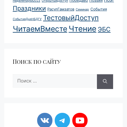
Поэт
Победа80
Поэзия
НеделяНауки2023
ОткрытыйДоступ
Праздники
РасулГамзатов
События
Семинар
ТестовыйДоступ
СобытияДняНБДГУ
Чтение
ЧитаемВместе
ЭБС
Поиск по сайту
Поиск: