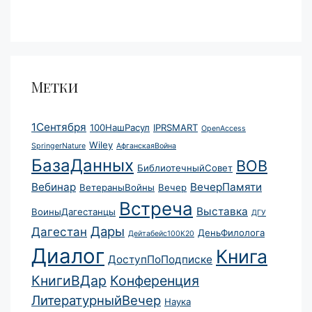
Метки
1Сентября
100НашРасул
IPRSMART
OpenAccess
Wiley
SpringerNature
АфганскаяВойна
БазаДанных
ВОВ
БиблиотечныйСовет
Вебинар
ВечерПамяти
ВетераныВойны
Вечер
Встреча
Выставка
ВоиныДагестанцы
ДГУ
Дары
Дагестан
ДеньФилолога
Дейтабейс100К20
Диалог
Книга
ДоступПоПодписке
КнигиВДар
Конференция
ЛитературныйВечер
Наука