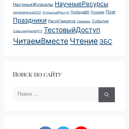
НаучныеРесурсы
НаучныеЖурналы
Поэт
Победа80
Поэзия
НеделяНауки2023
ОткрытыйДоступ
Праздники
РасулГамзатов
События
Семинар
ТестовыйДоступ
СобытияДняНБДГУ
Чтение
ЧитаемВместе
ЭБС
Поиск по сайту
Поиск: