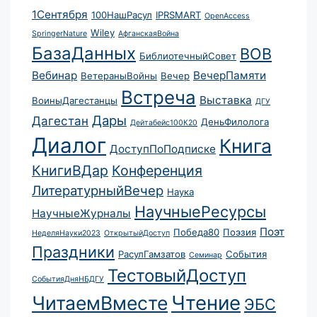
1Сентября
100НашРасул
IPRSMART
OpenAccess
Wiley
SpringerNature
АфганскаяВойна
БазаДанных
ВОВ
БиблиотечныйСовет
Вебинар
ВечерПамяти
ВетераныВойны
Вечер
Встреча
Выставка
ВоиныДагестанцы
ДГУ
Дары
Дагестан
ДеньФилолога
Дейтабейс100К20
Диалог
Книга
ДоступПоПодписке
КнигиВДар
Конференция
ЛитературныйВечер
Наука
НаучныеРесурсы
НаучныеЖурналы
Поэт
Победа80
Поэзия
НеделяНауки2023
ОткрытыйДоступ
Праздники
РасулГамзатов
События
Семинар
ТестовыйДоступ
СобытияДняНБДГУ
Чтение
ЧитаемВместе
ЭБС