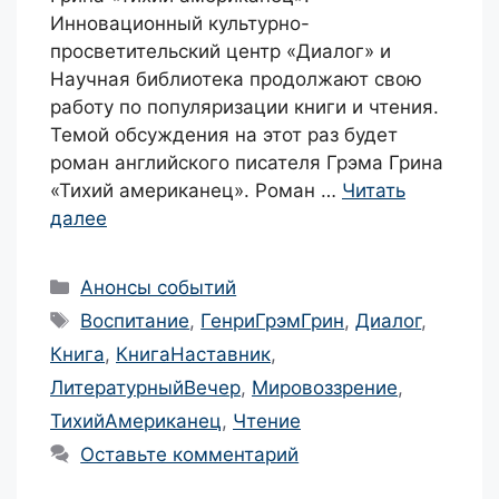
Инновационный культурно-
просветительский центр «Диалог» и
Научная библиотека продолжают свою
работу по популяризации книги и чтения.
Темой обсуждения на этот раз будет
роман английского писателя Грэма Грина
«Тихий американец». Роман …
Читать
далее
Рубрики
Анонсы событий
Метки
Воспитание
,
ГенриГрэмГрин
,
Диалог
,
Книга
,
КнигаНаставник
,
ЛитературныйВечер
,
Мировоззрение
,
ТихийАмериканец
,
Чтение
Оставьте комментарий