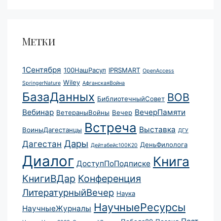
Метки
1Сентября
100НашРасул
IPRSMART
OpenAccess
Wiley
SpringerNature
АфганскаяВойна
БазаДанных
ВОВ
БиблиотечныйСовет
Вебинар
ВечерПамяти
ВетераныВойны
Вечер
Встреча
Выставка
ВоиныДагестанцы
ДГУ
Дары
Дагестан
ДеньФилолога
Дейтабейс100К20
Диалог
Книга
ДоступПоПодписке
КнигиВДар
Конференция
ЛитературныйВечер
Наука
НаучныеРесурсы
НаучныеЖурналы