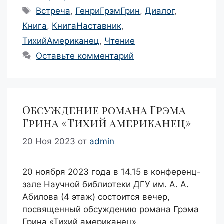
Метки
Встреча
,
ГенриГрэмГрин
,
Диалог
,
Книга
,
КнигаНаставник
,
ТихийАмериканец
,
Чтение
Оставьте комментарий
Обсуждение романа Грэма
Грина «Тихий американец»
20 Ноя 2023
от
admin
20 ноября 2023 года в 14.15 в конференц-
зале Научной библиотеки ДГУ им. А. А.
Абилова (4 этаж) состоится вечер,
посвященный обсуждению романа Грэма
Грина «Тихий американец».