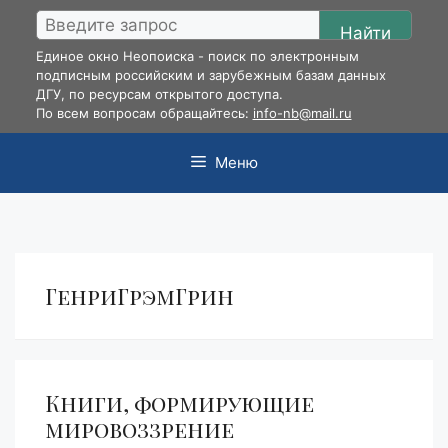
Перейти
Найти
к
Единое окно Неопоиска - поиск по электронным
содержимому
подписным российским и зарубежным базам данных
ДГУ, по ресурсам открытого доступа.
По всем вопросам обращайтесь:
info-nb@mail.ru
Меню
ГенриГрэмГрин
Книги, формирующие
мировоззрение