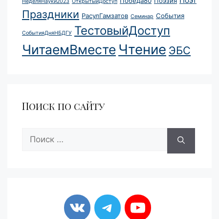
Поэт
Победа80
Поэзия
НеделяНауки2023
ОткрытыйДоступ
Праздники
РасулГамзатов
События
Семинар
ТестовыйДоступ
СобытияДняНБДГУ
Чтение
ЧитаемВместе
ЭБС
Поиск по сайту
Поиск: