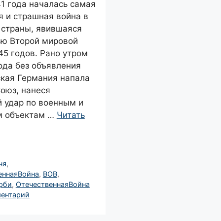
1 года началась самая
я и страшная война в
 страны, явившаяся
ью Второй мировой
45 годов. Рано утром
ода без объявления
кая Германия напала
оюз, нанеся
 удар по военным и
м объектам …
Читать
ня
,
еннаяВойна
,
ВОВ
,
рби
,
ОтечественнаяВойна
ментарий