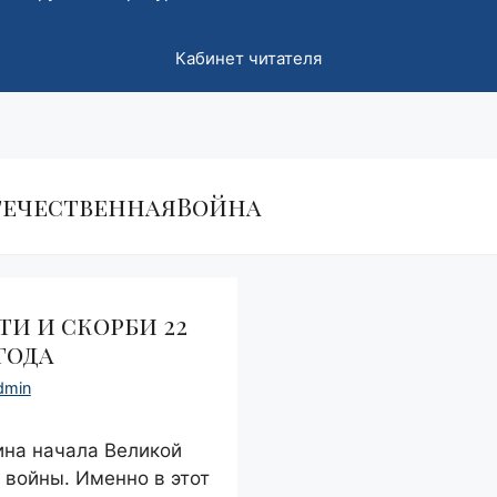
Кабинет читателя
течественнаяВойна
и и скорби 22
года
dmin
ина начала Великой
 войны. Именно в этот