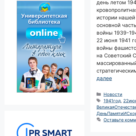
день летом 194
кровопролитна
истории нашей
основной част
войны 1939-19
22 июня 1941 г
войны фашистс
на Советский С
массированный
стратегически
далее
Рубрики
Новости
Метки
1941год
,
22ию
ВеликаяОтечеств
ДеньПамятиИСко
Оставьте ком