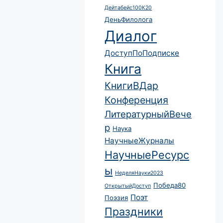
Дейтабейс100К20
ДеньФилолога
Диалог
ДоступПоПодписке
Книга
КнигиВДар
Конференция
ЛитературныйВече
р
Наука
НаучныеЖурналы
НаучныеРесурс
ы
НеделяНауки2023
Победа80
ОткрытыйДоступ
Поэт
Поэзия
Праздники