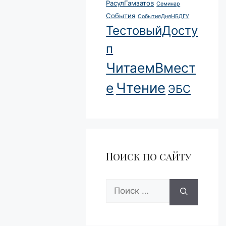
РасулГамзатов
Семинар
События
СобытияДняНБДГУ
ТестовыйДосту
п
ЧитаемВмест
Чтение
е
ЭБС
Поиск по сайту
Поиск: