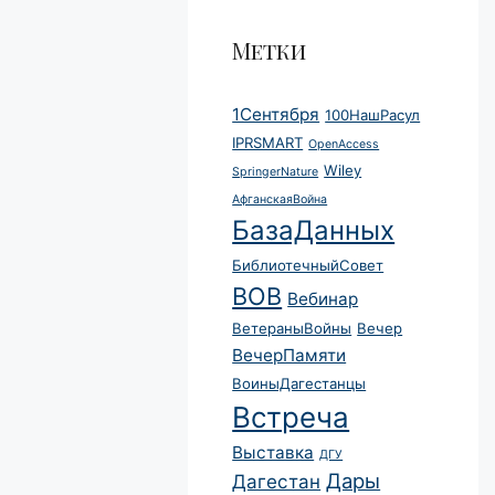
Метки
1Сентября
100НашРасул
IPRSMART
OpenAccess
Wiley
SpringerNature
АфганскаяВойна
БазаДанных
БиблиотечныйСовет
ВОВ
Вебинар
ВетераныВойны
Вечер
ВечерПамяти
ВоиныДагестанцы
Встреча
Выставка
ДГУ
Дары
Дагестан