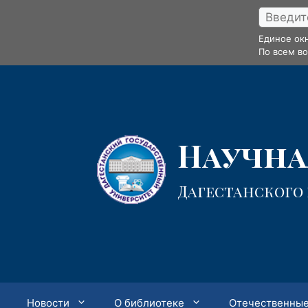
Перейти
к
Единое ок
содержимому
По всем в
Научная
Дагестанского
Новости
О библиотеке
Отечественные