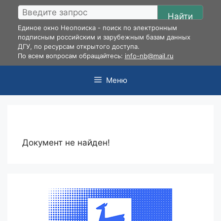
Перейти
Найти
к
Единое окно Неопоиска - поиск по электронным
содержимому
подписным российским и зарубежным базам данных
ДГУ, по ресурсам открытого доступа.
По всем вопросам обращайтесь:
info-nb@mail.ru
Меню
Документ не найден!