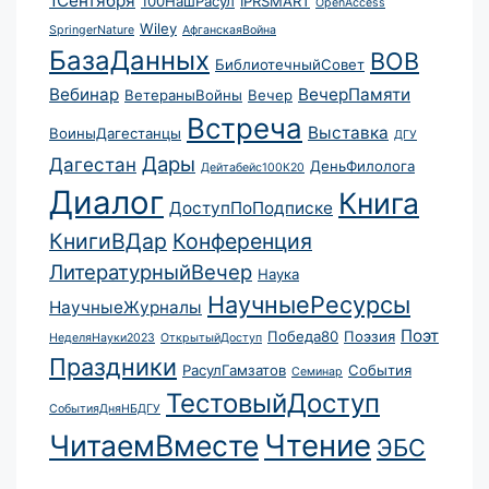
1Сентября
100НашРасул
IPRSMART
OpenAccess
Wiley
SpringerNature
АфганскаяВойна
БазаДанных
ВОВ
БиблиотечныйСовет
Вебинар
ВечерПамяти
ВетераныВойны
Вечер
Встреча
Выставка
ВоиныДагестанцы
ДГУ
Дары
Дагестан
ДеньФилолога
Дейтабейс100К20
Диалог
Книга
ДоступПоПодписке
КнигиВДар
Конференция
ЛитературныйВечер
Наука
НаучныеРесурсы
НаучныеЖурналы
Поэт
Победа80
Поэзия
НеделяНауки2023
ОткрытыйДоступ
Праздники
РасулГамзатов
События
Семинар
ТестовыйДоступ
СобытияДняНБДГУ
Чтение
ЧитаемВместе
ЭБС