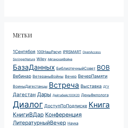
Метки
1Сентября
100НашРасул
IPRSMART
OpenAccess
Wiley
SpringerNature
АфганскаяВойна
БазаДанных
ВОВ
БиблиотечныйСовет
Вебинар
ВечерПамяти
ВетераныВойны
Вечер
Встреча
Выставка
ВоиныДагестанцы
ДГУ
Дары
Дагестан
ДеньФилолога
Дейтабейс100К20
Диалог
Книга
ДоступПоПодписке
КнигиВДар
Конференция
ЛитературныйВечер
Наука