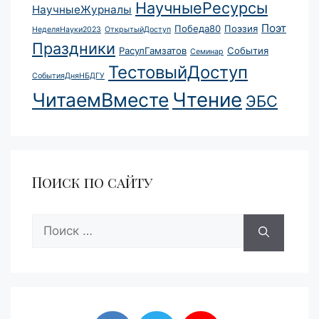
НаучныеРесурсы
НаучныеЖурналы
Поэт
Победа80
Поэзия
НеделяНауки2023
ОткрытыйДоступ
Праздники
РасулГамзатов
События
Семинар
ТестовыйДоступ
СобытияДняНБДГУ
Чтение
ЧитаемВместе
ЭБС
Поиск по сайту
Поиск: