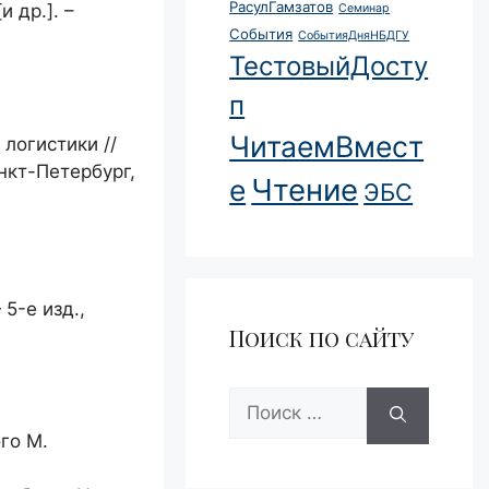
РасулГамзатов
 др.]. –
Семинар
События
СобытияДняНБДГУ
ТестовыйДосту
п
ЧитаемВмест
логистики //
нкт-Петербург,
Чтение
е
ЭБС
5-e изд.,
Поиск по сайту
Поиск:
го М.