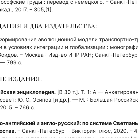
ософские труды : перевод с немецкого. – Санкт-Пет
ад., 2017. – 305,[1].
дания и два издательства:
ормирование эволюционной модели транспортно-т
 в условиях интеграции и глобализации : монография
 Зоидов. – Москва : Изд-во ИПР РАН; Санкт-Петербур
 — 799 с.
е издания:
йская энциклопедия.
[В 30 т.]. Т. 1: А — Анкетирова
овет: Ю. С. Осипов [и др.]. — М. : Большая Российс
2015. – 766 с.
о-английский и англо-русский: по системе Светлан
остав.
– Санкт-Петербург : Виктория плюс, 2020. – 4