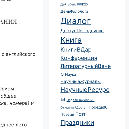
Дейтабейс100К20
ДеньФилолога
Диалог
дания
ДоступПоПодписке
Книга
КнигиВДар
д с английского
Конференция
ЛитературныйВече
р
Наука
НаучныеЖурналы
лавием
НаучныеРесурс
т общее
ы
НеделяНауки2023
ка, номера) и
Победа80
ОткрытыйДоступ
Поэт
Поэзия
Праздники
леднее лето