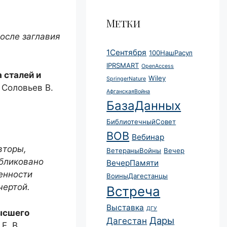
Метки
после заглавия
1Сентября
100НашРасул
IPRSMART
OpenAccess
 сталей и
Wiley
SpringerNature
. Соловьев В.
АфганскаяВойна
БазаДанных
БиблиотечныйСовет
ВОВ
Вебинар
вторы,
ВетераныВойны
Вечер
убликовано
ВечерПамяти
енности
ВоиныДагестанцы
чертой.
Встреча
Выставка
ДГУ
ысшего
Дары
Дагестан
Е. В.