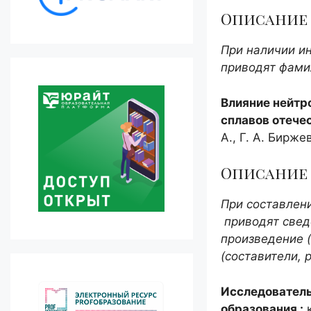
Описание к
При наличии ин
приводят фамил
Влияние нейтр
сплавов отече
А., Г. А. Бирже
Описание 
При составлени
приводят сведе
произведение (
(составители, 
Исследователь
образования :
к