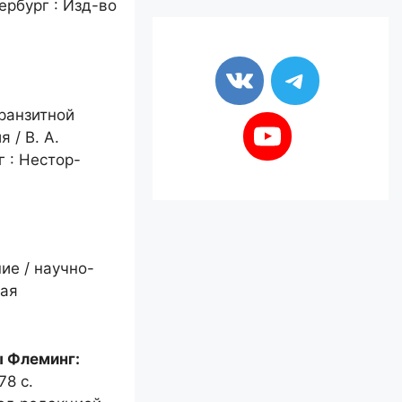
ербург : Изд-во
ранзитной
 / В. А.
г : Нестор-
ние / научно-
кая
ы Флеминг:
78 с.