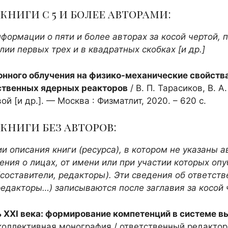
ниги с 5 и более авторами:
формации о пяти и более авторах за косой чертой, 
ии первых трех и в квадратных скобках [и др.]
онного облучения на физико-механические свойства
ственных ядерных реакторов
/ В. П. Тарасиков, В. А
вой [и др.]. — Москва : Физматлит, 2020. – 620 с.
книги без авторов:
и описания книги (ресурса), в котором не указаны а
ния о лицах, от имени или при участии которых оп
составители, редакторы). Эти сведения об ответств
редакторы…) записываются после заглавия за косой 
 XXI века: формирование компетенций в системе в
оллективная монография / ответственный редактор 