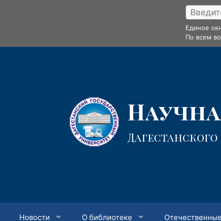
Перейти
к
Единое ок
содержимому
По всем в
Научная
Дагестанского
Новости
О библиотеке
Отечественные