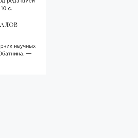
од редакцией
10 с.
иалов
рник научных
 Обатнина. —