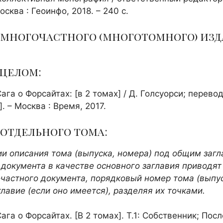
сква : Геоинфо, 2018. – 240 с.
многочастного (многотомного) из
 целом:
ага о Форсайтах: [в 2 томах] / Д. Голсуорси; перево
]. – Москва : Время, 2017.
отдельного тома:
ии описания тома (выпуска, номера) под общим заг
 документа в качестве основного заглавия приводя
частного документа, порядковый номер тома (выпус
главие (если оно имеется), разделяя их точками.
ага о Форсайтах. [В 2 томах]. Т.1: Собственник; Пос