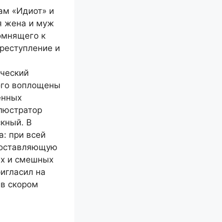
ам «Идиот» и
я жена и муж
омнящего к
реступление и
ический
ого воплощены
енных
люстратор
кный. В
а: при всей
 составляющую
ых и смешных
игласил на
 в скором