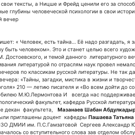
 свои тексты, а Ницше и Фрейд ценили его за способ
ые глубины человеческой психологии в свои истори
ишет: « Человек, есть тайна… Её надо разгадать, я 
чу быть человеком». Это и станет целью всего худо
. Достоевского, и темой данного литературного ве
вания литературой по отраслям наук провел немал
вечеров по классикам русской литературы. Не так д
ечера: «Тайны, загадки, мистика в жизни и творче
голя» 210 — летию писателя и «Во всем дойти до с
юбилею М.Ю.Лермонтова И всегда нас поддерживае
лологический факультет, кафедра Русской литерату
же декан факультета,
Мазанаев Шабан Абдулкады
были приглашены доцент кафедры
Пашаева Татьяна
ИЗО ДМИИ им. П.С.Гамзатовой Сергеев Александр 
ачалось со вступительного слова зав отделом обс