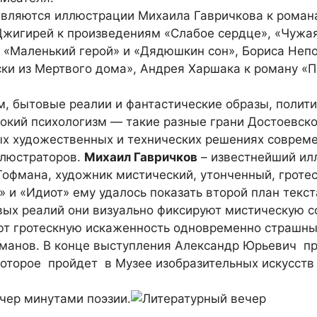
вляются иллюстрации Михаила Гавричкова к роман
Джигирей к произведениям «Слабое сердце», «Чужа
, «Маленький герой» и «Дядюшкин сон», Бориса Неп
ски из Мертвого дома», Андрея Харшака к роману «П
м, бытовые реалии и фантастические образы, полит
бокий психологизм — такие разные грани Достоевск
ых художественных и технических решениях соврем
люстраторов.
Михаил Гавричков
– известнейший ил
Гофмана, художник мистический, утонченный, гротес
 и «Идиот» ему удалось показать второй план текст
вых реалий они визуально фиксируют мистическую
ют гротескную искаженность одновременно страшн
манов. В конце выступления Александр Юрьевич пр
которое пройдет в Музее изобразительных искусств
чер минутами поэзии.