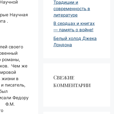
 Научной
Традиции и
современность в
орые Научная
литературе
та .
В сердцах и книгах
— память о войне!
Белый холод Джека
Лондона
лей своего
новенный
о романы,
ыков. Чем же
мировой
Свежие
 жизни в
комментарии
 и писатель,
 был
исали Федору
. Ф.М.
го