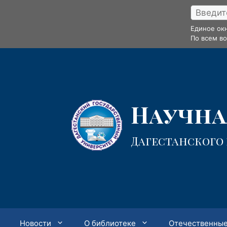
Перейти
к
Единое ок
содержимому
По всем в
Научная
Дагестанского
Новости
О библиотеке
Отечественные