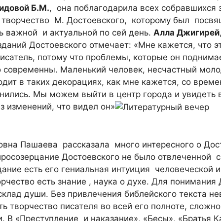
идовой Б.М.
, она поблагодарила всех собравшихся з
 творчество М. Достоевского, которому был посвя
ь важной и актуальной по сей день.
Алла Джигирей
даний Достоевского отмечает: «Мне кажется, что э
сатель, потому что проблемы, которые он поднимае
 современны. Маленький человек, несчастный моло
одит в таких декорациях, как мне кажется, со врем
нились. Мы можем выйти в центр города и увидеть 
з изменений, что видел он»
овна Пашаева рассказала много интересного о Дост
иросозерцание Достоевского не было отвлеченной с
цание есть его гениальная интуиция человеческой 
орчество есть знание , наука о духе. Для понимания
склад души. Без привлечения библейского текста н
ть творчество писателя во всей его полноте, сложно
. В «Преступление и наказание», «Бесы», «Братья 