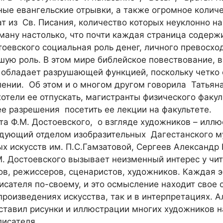
ые евангельские отрывки, а также огромное колич
т из Св. Писания, количество которых неуклонно на
ану настолько, что почти каждая страница содержи
оевского социальная роль денег, личного превосход
шую роль. В этом мире библейское повествование, 
, обладает разрушающей функцией, поскольку четко
лении. Об этом и о многом другом говорила Татьян
отели ее отпускать, магистранты физического факу
е разрешения посетить ее лекции на факультете.
та Ф.М. Достоевского, о взгляде художников – илл
едующий отделом изобразительных Дагестанского м
х искусств им. П.С.Гамзатовой, Сергеев Александр
. Достоевского вызывает неизменный интерес у чит
ов, режиссеров, сценаристов, художников. Каждая 
сателя по-своему, и это осмысление находит свое 
роизведениях искусства, так и в интерпретациях. 
тавил рисунки и иллюстрации многих художников н
писателя.