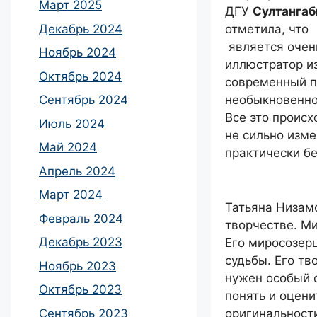
Март 2025
ДГУ
Султангаб
Декабрь 2024
отметила, что
является очен
Ноябрь 2024
иллюстратор из
Октябрь 2024
современный пи
Сентябрь 2024
необыкновенно
Все это происх
Июль 2024
не сильно изме
Май 2024
практически бе
Апрель 2024
Март 2024
Татьяна Низам
Февраль 2024
творчестве. М
Декабрь 2023
Его миросозер
судьбы. Его тв
Ноябрь 2023
нужен особый 
Октябрь 2023
понять и оцени
Сентябрь 2023
оригинальности