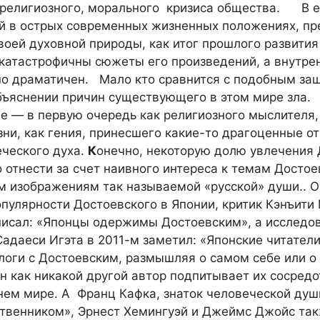
 религиозного, морального кризиса общества. В е
ый в острых современных жизненных положениях, пр
воей духовной природы, как итог прошлого развития
 катастрофичны сюжеты его произведений, а внутре
но драматичен. Мало кто сравнится с подобным за
бъяснении причин существующего в этом мире зла.
е — в первую очередь как религиозного мыслителя,
ни, как гения, принесшего какие-то драгоценные о
еческого духа.
К
онечно, некоторую долю увлечения
 отнести за счет наивного интереса к темам Достое
м изображениям так называемой «русской» души.. О
опулярности Достоевского в Японии, критик Кэнъит
аписал: «Японцы одержимы Достоевским», а исследо
адаеси Игэта в 2011-м заметил: «Японские читатели
логи с Достоевским, размышляя о самом себе или о
н как никакой другой автор подпитывает их сосредо
нем мире. А Франц Кафка, знаток человеческой душ
твенником», Эрнест Хемингуэй и Джеймс Джойс так