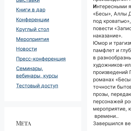
И
нтересными я
Книги в дар
«Бесы», Аллы 
Конференции
под кроватью»
повести «Запи
Круглый стол
наказание».
Мероприятия
Юмор и трагиз
Новости
памфлет и глу
в разнообразн
Пресс-конференция
художников-ил
Семинары,
произведений 
вебинары, курсы
романах «Бесы»
Тестовый доступ
точности быто
прозы, переда
персонажей ро
мероприятие, 
времени..
Мета
Завершился ве