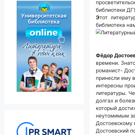
просветительс
библиотеки ДГ
Э
тот литерату
библиотека нам
Фёдор Достое
времени. Знат
романист- Дост
принесли ему 
интересны про
литературы. Че
долгах и болез
который достиж
неутомимым за
Достоевскому 
Достоевский п