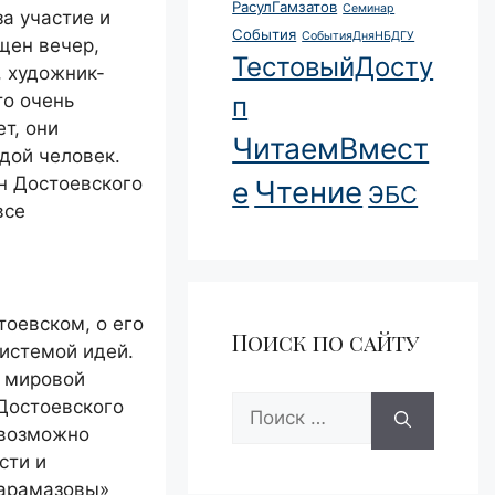
РасулГамзатов
Семинар
а участие и
События
СобытияДняНБДГУ
щен вечер,
ТестовыйДосту
, художник-
то очень
п
т, они
ЧитаемВмест
дой человек.
ен Достоевского
Чтение
е
ЭБС
все
оевском, о его
Поиск по сайту
истемой идей.
и мировой
Поиск:
 Достоевского
евозможно
сти и
Карамазовы»