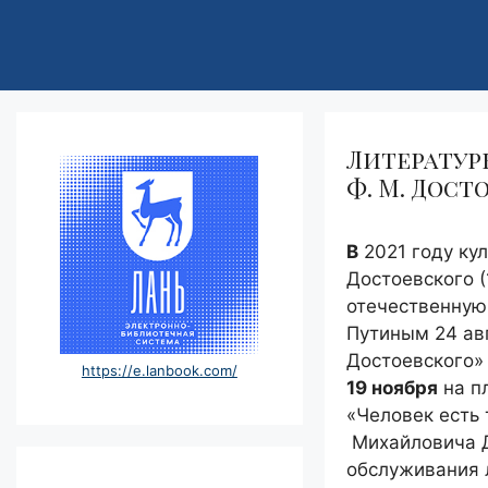
Литературн
Ф. М. Дост
В
2021 году ку
Достоевского (
отечественную
Путиным 24 авг
Достоевского»
https://e.lanbook.com/
19 ноября
на п
«Человек есть
Михайловича Д
обслуживания л