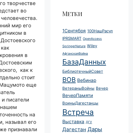
го творчестве
едстает во
Метки
 человечества.
нний мир его
1Сентября
100НашРасул
щитником в
IPRSMART
OpenAccess
 Достоевского
Wiley
SpringerNature
 как
АфганскаяВойна
ткровения в
БазаДанных
 Достоевским
вского, как к
БиблиотечныйСовет
тдельно стоит
ВОВ
Вебинар
и Мацумото еще
ВетераныВойны
Вечер
ватель
ВечерПамяти
 и писатели
ВоиныДагестанцы
 нашем
Встреча
точенность на
Выставка
и, называл его
ДГУ
Дары
Дагестан
же признавали