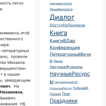
ность легко
Дейтабейс100К20
и.
ДеньФилолога
Диалог
ДоступПоПодписке
Книга
занимаюсь этой
жественного
КнигиВДар
чера.
Конференция
о литературных
ЛитературныйВече
авно, провели
р
Наука
стве Михаила
НаучныеЖурналы
овершенства»
НаучныеРесурс
т в наших
ры, заведующим
ы
НеделяНауки2023
рович
. На
Победа80
ОткрытыйДоступ
 Низамовна
,
Поэт
Поэзия
Юрьевич.
Праздники
луживания НБ