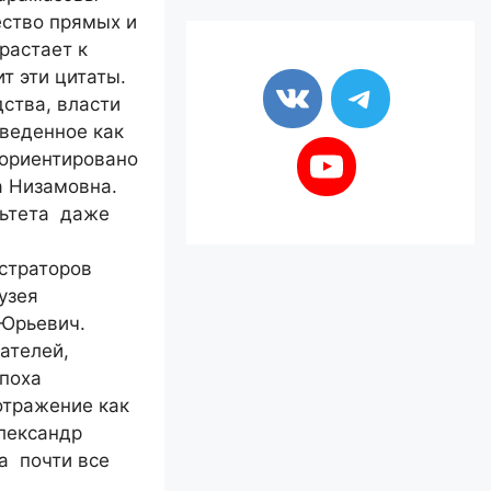
ество прямых и
растает к
т эти цитаты.
ства, власти
введенное как
 ориентировано
а Низамовна.
льтета даже
юстраторов
узея
 Юрьевич.
ателей,
эпоха
отражение как
Александр
а почти все