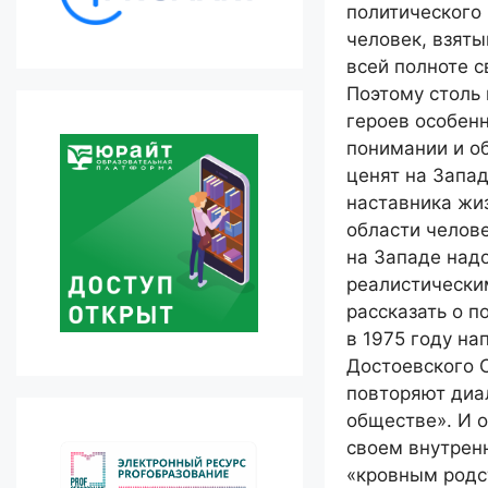
политического
человек, взят
всей полноте с
Поэтому столь
героев особен
понимании и о
ценят на Запад
наставника жиз
области челов
на Западе надо
реалистически
рассказать о п
в 1975 году н
Достоевского С
повторяют диа
обществе». И о
своем внутрен
«кровным родс