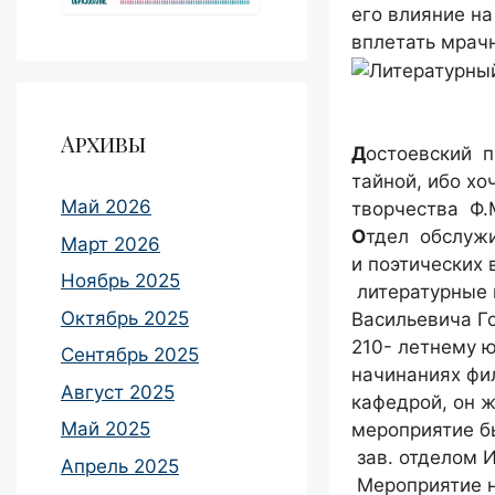
его влияние на
вплетать мрачн
Архивы
Д
остоевский п
тайной, ибо хо
Май 2026
творчества Ф.М
О
тдел обслужи
Март 2026
и поэтических 
Ноябрь 2025
литературные в
Октябрь 2025
Васильевича Го
210- летнему 
Сентябрь 2025
начинаниях фи
Август 2025
кафедрой, он 
Май 2025
мероприятие 
зав. отделом 
Апрель 2025
Мероприятие н