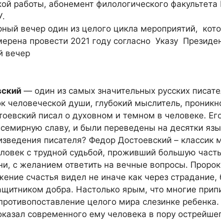
кой работы, абонемент филологического факультета
У.
рный вечер один из целого цикла мероприятий, кот
ерена провести 2021 году согласно Указу Президен
вский
— один из самых значительных русских писате
ок человеческой души, глубокий мыслитель, проник
оевский писал о духовном и темном в человеке. Ег
всемирную славу, и были переведены на десятки яз
изведения писателя? Федор Достоевский – классик 
ловек с трудной судьбой, проживший большую часть
ни, с желанием ответить на вечные вопросы. Пророк
ение счастья видел не иначе как через страдание,
щитником добра. Настолько ярым, что многие прип
противопоставление целого мира слезинке ребенка
оказал современного ему человека в пору острейше