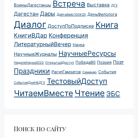
Встреча
Выставка
ВоиныДагестанцы
ДГУ
Дары
Дагестан
ДеньФилолога
Дейтабейс100К20
Диалог
Книга
ДоступПоПодписке
КнигиВДар
Конференция
ЛитературныйВечер
Наука
НаучныеРесурсы
НаучныеЖурналы
Поэт
Победа80
Поэзия
НеделяНауки2023
ОткрытыйДоступ
Праздники
РасулГамзатов
События
Семинар
ТестовыйДоступ
СобытияДняНБДГУ
Чтение
ЧитаемВместе
ЭБС
Поиск по сайту