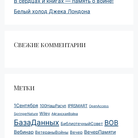
В сердцах и книгах — память о войне!
Белый холод Джека Лондона
Свежие комментарии
Метки
1Сентября
100НашРасул
IPRSMART
OpenAccess
Wiley
SpringerNature
АфганскаяВойна
БазаДанных
ВОВ
БиблиотечныйСовет
Вебинар
ВечерПамяти
ВетераныВойны
Вечер