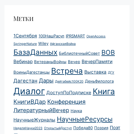
Метки
1Сентября
100НашРасул
IPRSMART
OpenAccess
Wiley
SpringerNature
АфганскаяВойна
БазаДанных
ВОВ
БиблиотечныйСовет
Вебинар
ВечерПамяти
ВетераныВойны
Вечер
Встреча
Выставка
ВоиныДагестанцы
ДГУ
Дары
Дагестан
ДеньФилолога
Дейтабейс100К20
Диалог
Книга
ДоступПоПодписке
КнигиВДар
Конференция
ЛитературныйВечер
Наука
НаучныеРесурсы
НаучныеЖурналы
Поэт
Победа80
Поэзия
НеделяНауки2023
ОткрытыйДоступ