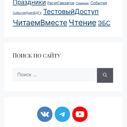
Праздники
РасулГамзатов
События
Семинар
ТестовыйДоступ
СобытияДняНБДГУ
Чтение
ЧитаемВместе
ЭБС
Поиск по сайту
Поиск: