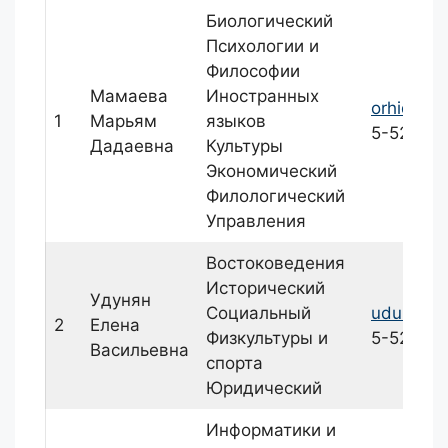
Биологический
Психологии и
Философии
Мамаева
Иностранных
orhideya
1
Марьям
языков
5-52
Дадаевна
Культуры
Экономический
Филологический
Управления
Востоковедения
Исторический
Удунян
Социальный
udunyan6
2
Елена
Физкультуры и
5-52
Васильевна
спорта
Юридический
Информатики и