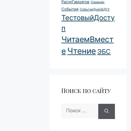
РасулГамзатов
Семинар
События
СобытияДняНБДГУ
ТестовыйДосту
п
ЧитаемВмест
Чтение
е
ЭБС
Поиск по сайту
Поиск: