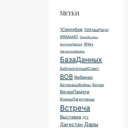
Метки
1Сентября
100НашРасул
IPRSMART
OpenAccess
Wiley
SpringerNature
АфганскаяВойна
БазаДанных
БиблиотечныйСовет
ВОВ
Вебинар
ВетераныВойны
Вечер
ВечерПамяти
ВоиныДагестанцы
Встреча
Выставка
ДГУ
Дары
Дагестан