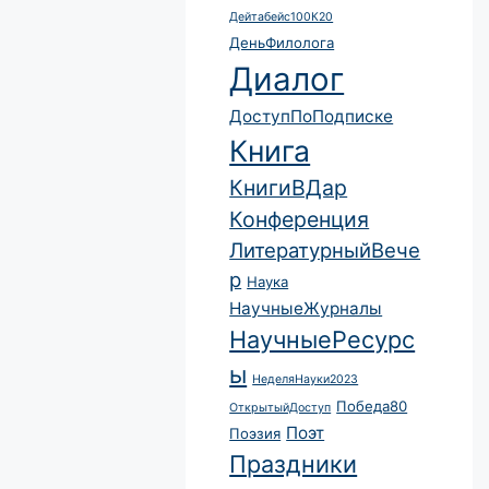
Дейтабейс100К20
ДеньФилолога
Диалог
ДоступПоПодписке
Книга
КнигиВДар
Конференция
ЛитературныйВече
р
Наука
НаучныеЖурналы
НаучныеРесурс
ы
НеделяНауки2023
Победа80
ОткрытыйДоступ
Поэт
Поэзия
Праздники