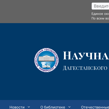
Перейти
к
Единое ок
содержимому
По всем в
Научная
Дагестанского
Новости
О библиотеке
Отечественные