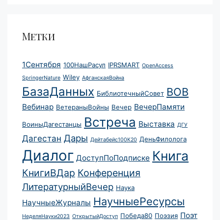
Метки
1Сентября
100НашРасул
IPRSMART
OpenAccess
Wiley
SpringerNature
АфганскаяВойна
БазаДанных
ВОВ
БиблиотечныйСовет
Вебинар
ВечерПамяти
ВетераныВойны
Вечер
Встреча
Выставка
ВоиныДагестанцы
ДГУ
Дары
Дагестан
ДеньФилолога
Дейтабейс100К20
Диалог
Книга
ДоступПоПодписке
КнигиВДар
Конференция
ЛитературныйВечер
Наука
НаучныеРесурсы
НаучныеЖурналы
Поэт
Победа80
Поэзия
НеделяНауки2023
ОткрытыйДоступ