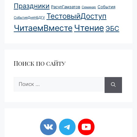
Праздники
РасулГамзатов
События
Семинар
ТестовыйДоступ
СобытияДняНБДГУ
Чтение
ЧитаемВместе
ЭБС
Поиск по сайту
Поиск: