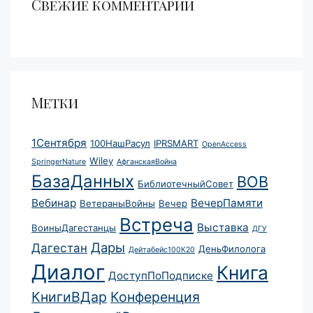
Свежие комментарии
Метки
1Сентября
100НашРасул
IPRSMART
OpenAccess
Wiley
SpringerNature
АфганскаяВойна
БазаДанных
ВОВ
БиблиотечныйСовет
Вебинар
ВечерПамяти
ВетераныВойны
Вечер
Встреча
Выставка
ВоиныДагестанцы
ДГУ
Дары
Дагестан
ДеньФилолога
Дейтабейс100К20
Диалог
Книга
ДоступПоПодписке
КнигиВДар
Конференция