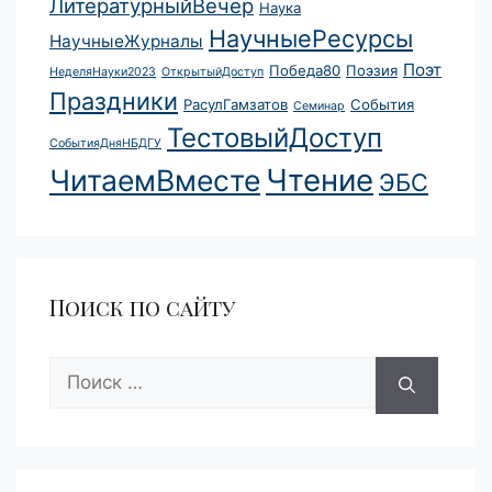
ЛитературныйВечер
Наука
НаучныеРесурсы
НаучныеЖурналы
Поэт
Победа80
Поэзия
НеделяНауки2023
ОткрытыйДоступ
Праздники
РасулГамзатов
События
Семинар
ТестовыйДоступ
СобытияДняНБДГУ
Чтение
ЧитаемВместе
ЭБС
Поиск по сайту
Поиск: