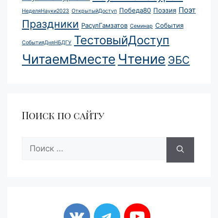
Поэт
Победа80
Поэзия
НеделяНауки2023
ОткрытыйДоступ
Праздники
РасулГамзатов
События
Семинар
ТестовыйДоступ
СобытияДняНБДГУ
Чтение
ЧитаемВместе
ЭБС
Поиск по сайту
Поиск: