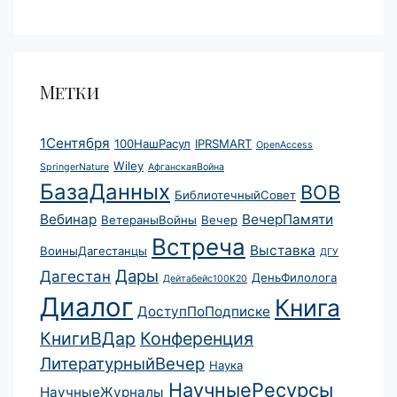
Метки
1Сентября
100НашРасул
IPRSMART
OpenAccess
Wiley
SpringerNature
АфганскаяВойна
БазаДанных
ВОВ
БиблиотечныйСовет
Вебинар
ВечерПамяти
ВетераныВойны
Вечер
Встреча
Выставка
ВоиныДагестанцы
ДГУ
Дары
Дагестан
ДеньФилолога
Дейтабейс100К20
Диалог
Книга
ДоступПоПодписке
КнигиВДар
Конференция
ЛитературныйВечер
Наука
НаучныеРесурсы
НаучныеЖурналы