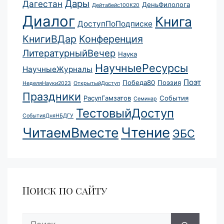
Дары
Дагестан
ДеньФилолога
Дейтабейс100К20
Диалог
Книга
ДоступПоПодписке
КнигиВДар
Конференция
ЛитературныйВечер
Наука
НаучныеРесурсы
НаучныеЖурналы
Поэт
Победа80
Поэзия
НеделяНауки2023
ОткрытыйДоступ
Праздники
РасулГамзатов
События
Семинар
ТестовыйДоступ
СобытияДняНБДГУ
Чтение
ЧитаемВместе
ЭБС
Поиск по сайту
Поиск: