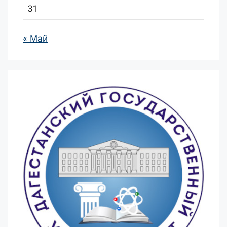
31
« Май