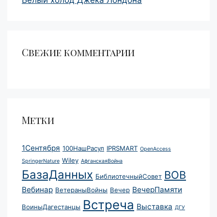
Белый холод Джека Лондона
Свежие комментарии
Метки
1Сентября
100НашРасул
IPRSMART
OpenAccess
Wiley
SpringerNature
АфганскаяВойна
БазаДанных
ВОВ
БиблиотечныйСовет
Вебинар
ВечерПамяти
ВетераныВойны
Вечер
Встреча
Выставка
ВоиныДагестанцы
ДГУ