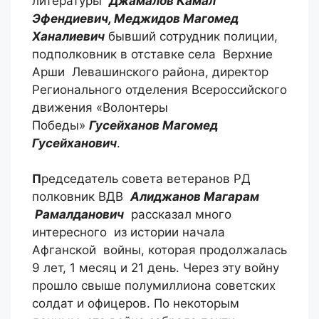
литературы
Джамалов Камал
Эфендиевич, Меджидов Магомед
Ханалиевич
бывший сотрудник полиции,
подполковник в отставке села Верхние
Арши Левашинского района, директор
Регионального отделения Всероссийского
движения «Волонтеры
Победы»
Гусейханов Магомед
Гусейханович
.
П
редседатель совета ветеранов РД
полковник ВДВ
Алиджанов Магарам
Рамалданович
рассказал много
интересного из истории начала
Афганской войны, которая продолжалась
9 лет, 1 месяц и 21 день. Через эту войну
прошло свыше полумиллиона советских
солдат и офицеров. По некоторым